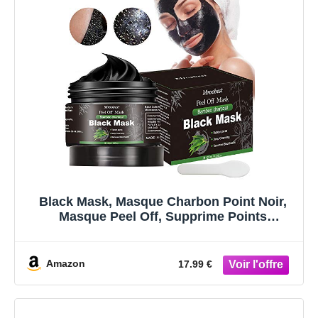
Black Mask, Masque Charbon Point Noir,
Masque Peel Off, Supprime Points
Noirs/Acné,Nettoyant en Profondeur
Rétrécir Pores,Pour Une Peau Pure Lisse-
120G
Amazon
17.99 €