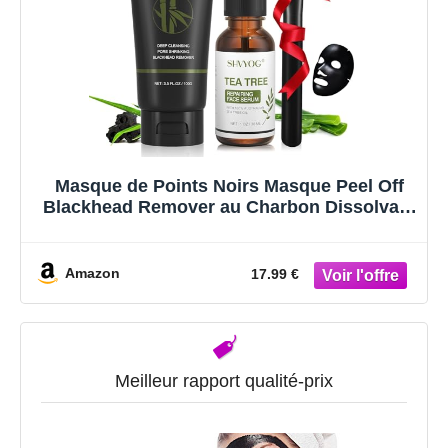
Masque de Points Noirs Masque Peel Off
Blackhead Remover au Charbon Dissolvant
les Points Noirs avec Sérum Arbre à Thé,
Nettoyage en Profondeur Purifiant, Acné,
Rétrécissement des Pores(100g+30ml)
Amazon
17.99 €
Meilleur rapport qualité-prix