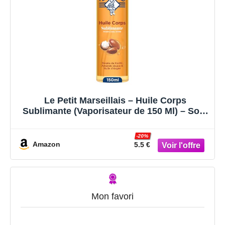
Le Petit Marseillais – Huile Corps
Sublimante (Vaporisateur de 150 Ml) – Soin
Corps Hydratation 24H – Huile pour le
Corps au Beurre de Karité, Amande Douce
-20%
et Huile d'Argan
Amazon
5.5 €
Mon favori