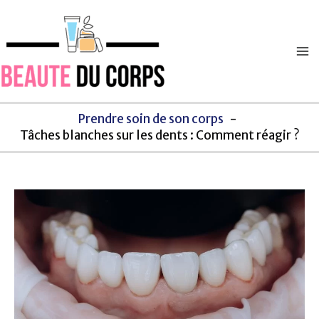
Aller
Navigation
Ma
au
des
M
contenu
articles
Prendre soin de son corps
Tâches blanches sur les dents : Comment réagir ?