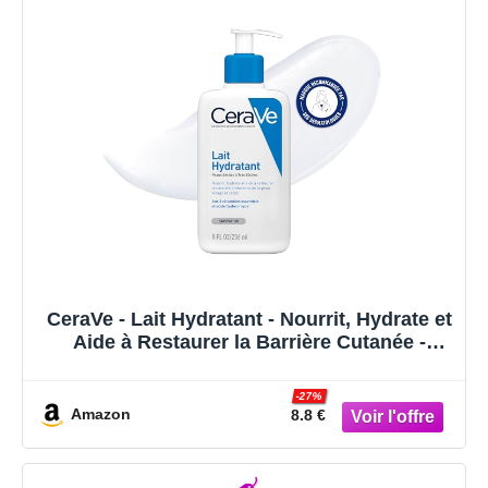
CeraVe - Lait Hydratant - Nourrit, Hydrate et
Aide à Restaurer la Barrière Cutanée -
Visage & Corps - Acide Hyaluronique + 3
Céramides Essentiels - Sans Parfum - Peau
-27%
Sèche à Très Sèche - 236 ml
Amazon
8.8 €