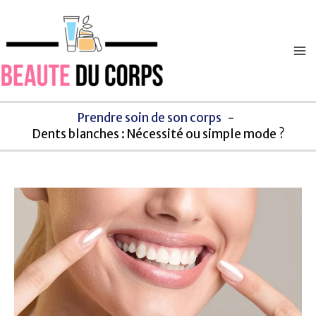
Aller
Navigation
Ma
au
des
M
contenu
articles
Prendre soin de son corps
Dents blanches : Nécessité ou simple mode ?