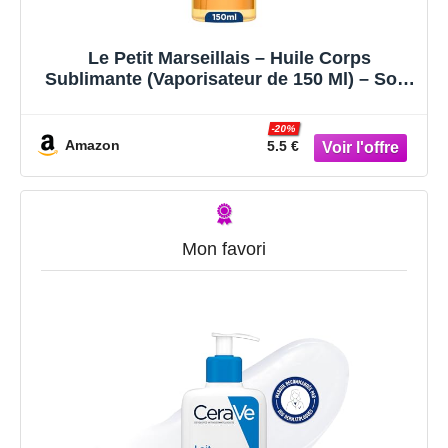
Le Petit Marseillais – Huile Corps
Sublimante (Vaporisateur de 150 Ml) – Soin
Corps Hydratation 24H – Huile pour le
Corps au Beurre de Karité, Amande Douce
-20%
et Huile d'Argan
Amazon
5.5 €
Mon favori