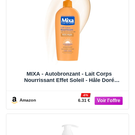
MIXA - Autobronzant - Lait Corps
Nourrissant Effet Soleil - Hâle Doré
Progressif 24H - Beurre de Karité & Huile
d’Abricot - Peaux Claires - 250ml
-6%
Amazon
6.31 €