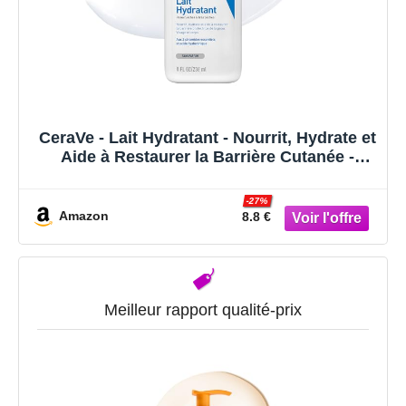
CeraVe - Lait Hydratant - Nourrit, Hydrate et
Aide à Restaurer la Barrière Cutanée -
Visage & Corps - Acide Hyaluronique + 3
Céramides Essentiels - Sans Parfum - Peau
-27%
Sèche à Très Sèche - 236 ml
Amazon
8.8 €
Meilleur rapport qualité-prix