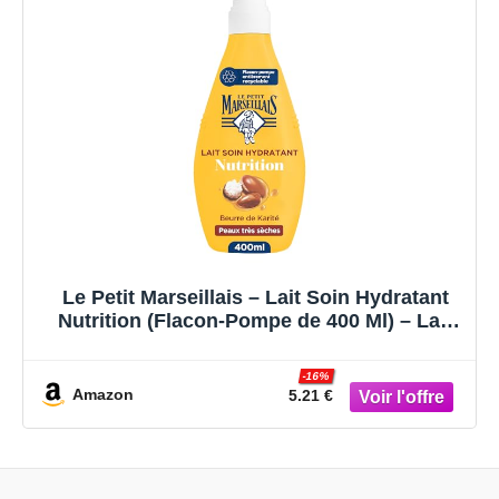
Le Petit Marseillais – Lait Soin Hydratant
Nutrition (Flacon-Pompe de 400 Ml) – Lait
Corps pour Peaux Très Sèches Hydratation
24H – Lait Corporel au Beurre de Karité,
-16%
Amande Douce et Huile d'Argan
Amazon
5.21 €