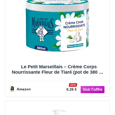
Le Petit Marseillais – Crème Corps
Nourrissante Fleur de Tiaré (pot de 380 ml)
– Crème hydratante pour peaux très sèches
– Formule vegan 95% d'origine naturelle
-22%
Amazon
6.26 €