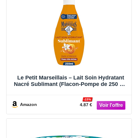
Le Petit Marseillais – Lait Soin Hydratant
Nacré Sublimant (Flacon-Pompe de 250 Ml)
– Lait Corps pour Peaux Très Sèches
Confort 24H – Lait Corporel à l'Huile
-15%
d'Abricot, Lys Blanc et Nacres
Amazon
4.87 €