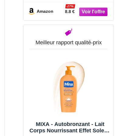
Visage & Corps - Acide
-27%
Hyaluronique + 3 Céramides
Amazon
8.8 €
Essentiels - Sans Parfum -
Peau Sèche à Très Sèche - 236
ml
Meilleur rapport qualité-prix
MIXA - Autobronzant - Lait
Corps Nourrissant Effet Soleil -