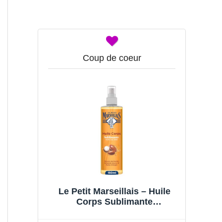
Coup de coeur
Le Petit Marseillais – Huile
Corps Sublimante
(Vaporisateur de 150 Ml) – Soin