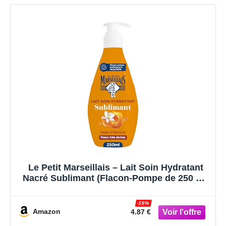
Le Petit Marseillais – Lait Soin Hydratant
Nacré Sublimant (Flacon-Pompe de 250 Ml)
– Lait Corps pour Peaux Très Sèches
Confort 24H – Lait Corporel à l'Huile
-15%
d'Abricot, Lys Blanc et Nacres
Amazon
4.87 €