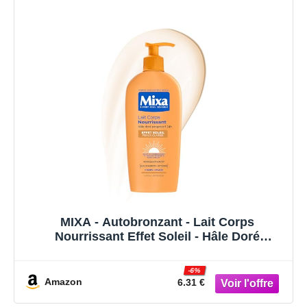
MIXA - Autobronzant - Lait Corps
Nourrissant Effet Soleil - Hâle Doré
Progressif 24H - Beurre de Karité & Huile
d’Abricot - Peaux Claires - 250ml
-6%
Amazon
6.31 €