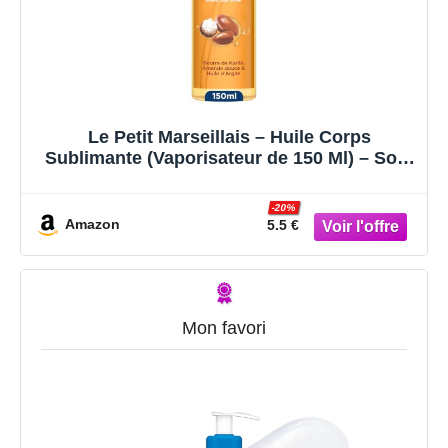
Le Petit Marseillais – Huile Corps
Sublimante (Vaporisateur de 150 Ml) – Soin
Corps Hydratation 24H – Huile pour le
Corps au Beurre de Karité, Amande Douce
-20%
et Huile d'Argan
Amazon
5.5 €
Mon favori