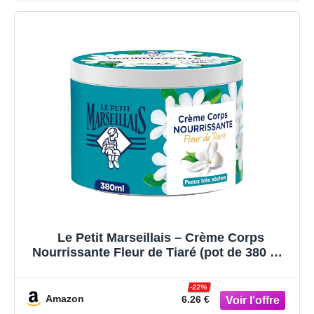
Le Petit Marseillais – Crème Corps
Nourrissante Fleur de Tiaré (pot de 380 ml)
– Crème hydratante pour peaux très sèches
– Formule vegan 95% d'origine naturelle
-22%
Amazon
6.26 €