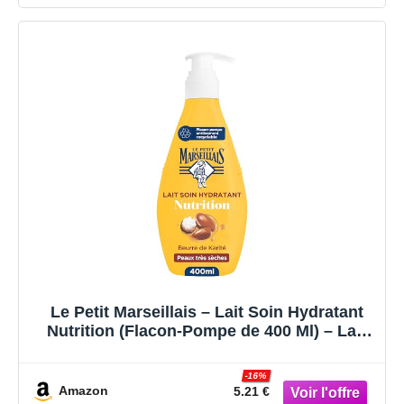
Le Petit Marseillais – Lait Soin Hydratant
Nutrition (Flacon-Pompe de 400 Ml) – Lait
Corps pour Peaux Très Sèches Hydratation
24H – Lait Corporel au Beurre de Karité,
-16%
Amande Douce et Huile d'Argan
Amazon
5.21 €