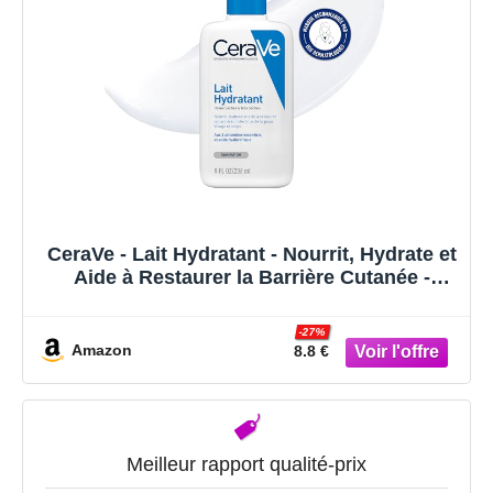
CeraVe - Lait Hydratant - Nourrit, Hydrate et
Aide à Restaurer la Barrière Cutanée -
Visage & Corps - Acide Hyaluronique + 3
Céramides Essentiels - Sans Parfum - Peau
-27%
Sèche à Très Sèche - 236 ml
Amazon
8.8 €
Meilleur rapport qualité-prix