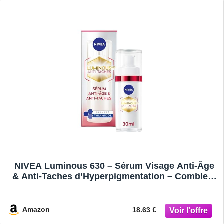
NIVEA Luminous 630 – Sérum Visage Anti-Âge
& Anti-Taches d’Hyperpigmentation – Combleur
de Rides & Booster de Collagène – Acide
Hyaluronique & Thiamidol Breveté – 30 ml
Amazon
18.63 €