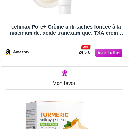
celimax Pore+ Crème anti-taches foncée à la
niacinamide, acide tranexamique, TXA crème,
non irritante, hydratante, pour peaux sensibles,
crème de jour, 35 m
-9%
Amazon
24.5 €
Mon favori