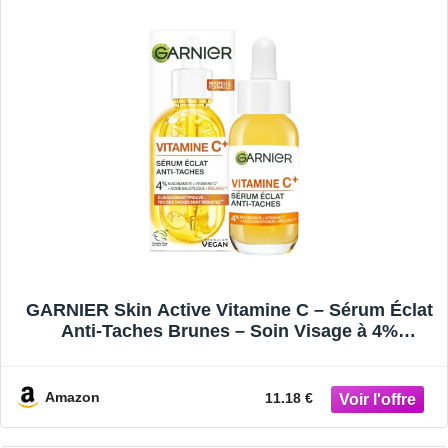
GARNIER Skin Active Vitamine C – Sérum Éclat
Anti-Taches Brunes – Soin Visage à 4%
Niacinamide, Vitamine C, Acide Salicylique &
Melasyl – Vegan & Cruelty Free – Tous Types de
Peaux – 30 ml
Amazon
11.18 €