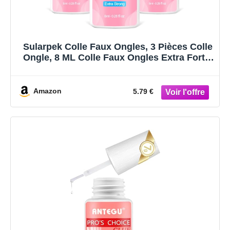
Sularpek Colle Faux Ongles, 3 Pièces Colle
Ongle, 8 ML Colle Faux Ongles Extra Forte,
Colle Capsule Ongle avec Pinceau,
Professionnelle Colle Ongle, pour Ongles
Parfaite pour Les Faux Ongles Nail Art
Amazon
5.79 €