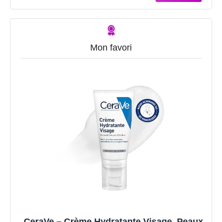
85 ml
Mon favori
CeraVe – Crème Hydratante Visage, Peaux