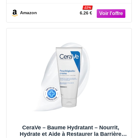
– Formule vegan 95% d’origine naturelle
-22%
Amazon
6.26 €
CeraVe – Baume Hydratant – Nourrit,
Hydrate et Aide à Restaurer la Barrière