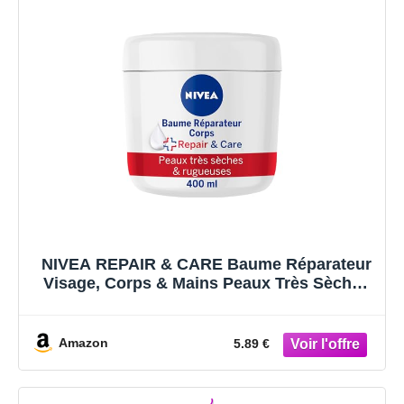
NIVEA REPAIR & CARE Baume Réparateur
Visage, Corps & Mains Peaux Très Sèches
(1 x 400 ml), Crème à la vitamine E &
glycérine pour peaux rugueuses extra
sèches, Soin corps hydratant 72H
Amazon
5.89 €