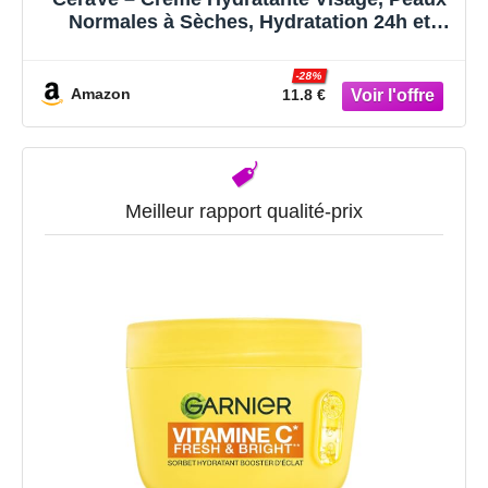
Normales à Sèches, Hydratation 24h et
Protection Cutanée avec Technologie MVE,
Acide Hyaluronique et Niacinamide, et
-28%
Céramides.
Amazon
11.8 €
Meilleur rapport qualité-prix