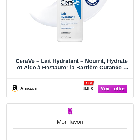
CeraVe – Lait Hydratant – Nourrit, Hydrate
et Aide à Restaurer la Barrière Cutanée –
Visage & Corps – Acide Hyaluronique + 3
Céramides Essentiels – Sans Parfum –
-27%
Peau Sèche à Très Sèche – 236 ml
Amazon
8.8 €
Mon favori