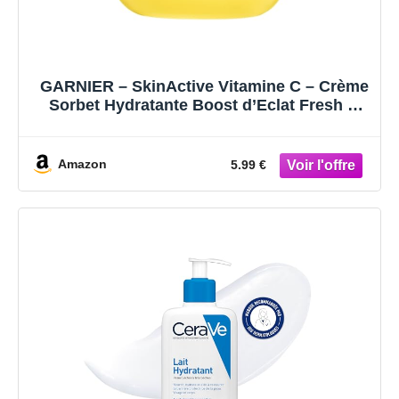
GARNIER – SkinActive Vitamine C – Crème
Sorbet Hydratante Boost d’Eclat Fresh &
Bright – Crème Hydratante & Anti-Taches –
Unifie & Illumine le Teint – Tous Types de
Peaux – 85 ml
Amazon
5.99 €