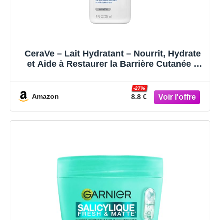
CeraVe – Lait Hydratant – Nourrit, Hydrate
et Aide à Restaurer la Barrière Cutanée –
Visage & Corps – Acide Hyaluronique + 3
Céramides Essentiels – Sans Parfum –
-27%
Peau Sèche à Très Sèche – 236 ml
Amazon
8.8 €